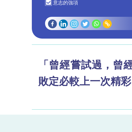
意志的強項
「曾經嘗試過，曾
敗定必較上一次精彩