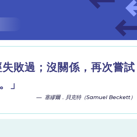
經失敗過；沒關係，再次嘗試
。」
— 塞繆爾．貝克特（Samuel Becke