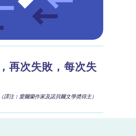
，再次失敗，每次失
tt）（譯注︰愛爾蘭作家及諾貝爾文學奬得主）