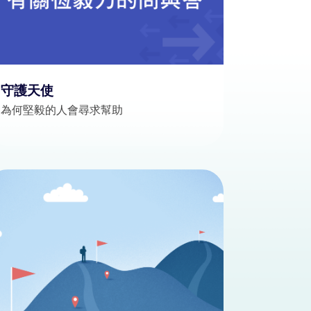
守護天使
為何堅毅的人會尋求幫助