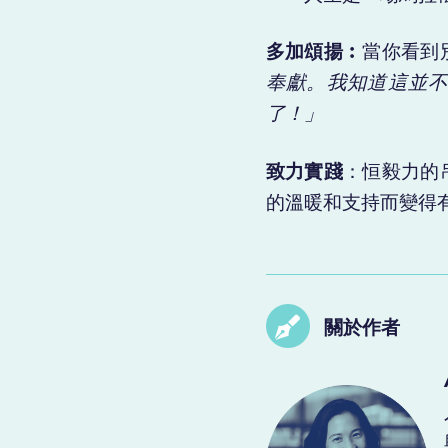
多加頌揚︰
當你看到
奉獻。我知道這並
了！」
致力實踐
：恒毅力的
的溫暖和支持而變得
關於作者