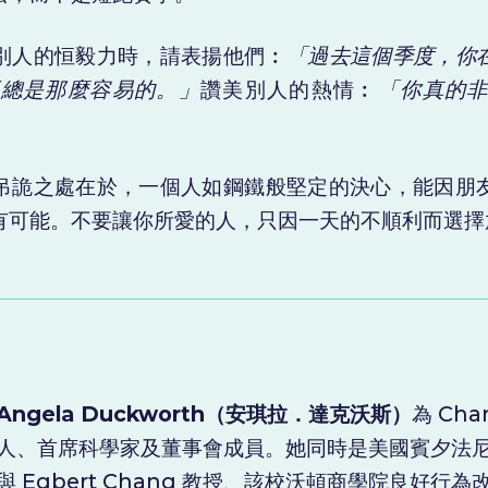
別人的恒毅力時，請表揚他們︰
「過去這個季度，你
不總是那麼容易的。」
讚美別人的熱情︰
「你真的
吊詭之處在於，一個人如鋼鐵般堅定的決心，能因朋
有可能。不要讓你所愛的人，只因一天的不順利而選擇
Angela Duckworth（安琪拉．達克沃斯）
為 Cha
人、首席科學家及董事會成員。她同時是美國賓夕法尼亞大
與 Egbert Chang 教授、該校沃頓商學院良好行