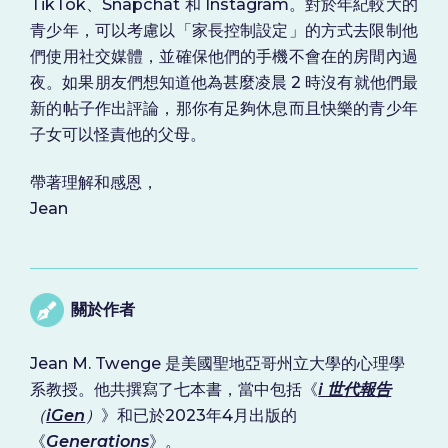
TikTok、Snapchat 和 Instagram。對於年紀較大的
青少年，可以考慮以「家長控制設定」的方式去限制他
們使用社交媒體，並確保他們的手機不會在的房間內過
夜。如果朋友們想知道他為甚麼凌晨 2 時沒有就他們最
新的帖子作出評論，那你有足夠休息而且快樂的青少年
子女可以怪責他的父母。
帶著理解和感恩，
Jean
關於作者
Jean M. Twenge 是美國聖地亞哥州立大學的心理學
系教授。他共撰寫了七本書，當中包括《
i 世代報告
（
iGen
）
》和已於2023年4月出版的
《
Generations
》。