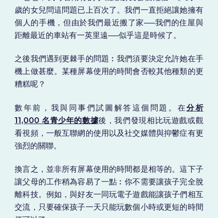
歲的女兒問這問題已上百次了。我們一直拒絕讓她擁有
個人的手機，但由於我們最近搬了家──我們的住屋與
距離最近的車站有一英里遠──似乎這是時候了。
之後我們遇到更棘手的問題︰我們須要決定允許她在手
機上做甚麼。某種屏幕使用的時間會否較其他種類的更
糟糕呢？
數年前，我與同事們試圖解答這個問題。在
分析
11,000 名青少年的數據
後，我們發現相比玩遊戲或觀
看視頻，一般互聯網的使用以及社交媒體與抑鬱症有更
強烈的關聯。
換言之，並非所有屏幕使用的時間都是相等的。這下子
讓父母的工作稍為容易了一點︰你不需要讓孩子完全脫
離科技。例如，與好友一同玩電子遊戲能讓孩子們相互
交流，只要確保孩子一天只能玩數個小時或更短的時間